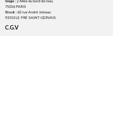
Siège
: 2 Allée du bord de l’eau
75016 PARIS
Stock
: 62 rue André Joineau
93310 LE-PRÉ-SAINT-GERVAIS
C.G.V
01 48 10 98 40
contact@saveca-artandpaper.com
S’INSCRIRE À LA NEWSLETTER