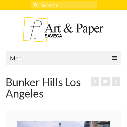
Rechercher
:
Menu
Bunker Hills Los
Accueil
Angeles
Actualités
Éditeurs
Thèmes
Qui sommes-nous ?