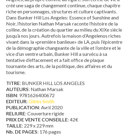
créé une saga de changement continue, chaque chapitre
riche en personnages, structures et culture captivants.
Dans Bunker Hill Los Angeles: Essence of Sunshine and
Noir, l’historien Nathan Marsak raconte l’histoire de la
colline, de la création du quartier au milieu du XIXe siècle
jusqu’à nos jours. Autrefois la maison d’Angelenos riches
vivant dans la «première banlieue» de LA, puis l’épicentre
de la démographie changeante de la ville et l’ombre et le
vice d’un ventre urbain, Bunker Hill a survécu à sa
tentative d’effacement et a fait office de plaque
tournante des arts, de la politique, des affaires et du
tourisme.
TITRE
: BUNKER HILL LOS ANGELES
AUTEURS
: Nathan Marsak
ISBN
: 9781626400672
EDITEUR
:
Gibbs Smith
PUBLICATION
: Avril 2020
RELIURE
: Couverture rigide
PRIX DE VENTE CONSEILLE
: 42€
TAILLE
: 229 x 229 mm
Nb. DE PAGES
: 176 pages