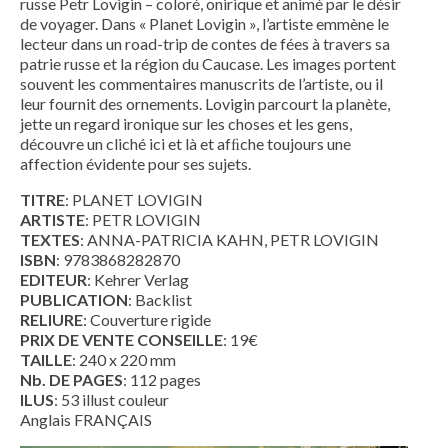
russe Petr Lovigin – coloré, onirique et animé par le désir
de voyager. Dans « Planet Lovigin », l’artiste emmène le
lecteur dans un road-trip de contes de fées à travers sa
patrie russe et la région du Caucase. Les images portent
souvent les commentaires manuscrits de l’artiste, ou il
leur fournit des ornements. Lovigin parcourt la planète,
jette un regard ironique sur les choses et les gens,
découvre un cliché ici et là et afﬁche toujours une
affection évidente pour ses sujets.
TITRE
: PLANET LOVIGIN
ARTISTE
: PETR LOVIGIN
TEXTES
: ANNA-PATRICIA KAHN, PETR LOVIGIN
ISBN
: 9783868282870
EDITEUR
: Kehrer Verlag
PUBLICATION
: Backlist
RELIURE
: Couverture rigide
PRIX DE VENTE CONSEILLE
: 19€
TAILLE
: 240 x 220 mm
Nb. DE PAGES
: 112 pages
ILUS
: 53 illust couleur
Anglais FRANÇAIS