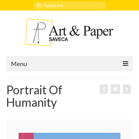
Rechercher
:
Menu
Portrait Of
Accueil
Humanity
Actualités
Éditeurs
Thèmes
Qui sommes-nous ?