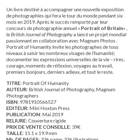
Un livre destiné à accompagner une nouvelle exposition
de photographies qui fera le tour du monde pendant six
mois en 2019. Après le succès remporté par leur
concours de photographie annuel «
Portrait of Britain
« ,
le
British Journal of Photography
a lancé un projet mondial
passionnant en collaboration avec Magnum Photos .
Portrait of Humanity invite les photographes de tous
niveaux à saisir les nombreux visages de l’humanité;
documenter les expressions universelles de la vie – rires,
courage, moments de réﬂexion, voyages au travail,
premiers bonjours, derniers adieux, et tout le reste.
TITRE
: Portrait Of Humanity
AUTEUR
: British Journal of Photography, Magnum
Photographers
ISBN
: 9781910566527
EDITEUR
: Mini Hoxton Press
PUBLICATION
: Mai 2019
RELIURE
: Couverture rigide
PRIX DE VENTE CONSEILLE
: 39€
TAILLE
: 15.1 x 19.9 mm
Nb. DE PAGES
: 336 pages 336 Illustrations