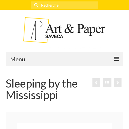
Rechercher
:
Menu
Sleeping by the
Accueil
Mississippi
Actualités
Éditeurs
Thèmes
Qui sommes-nous ?