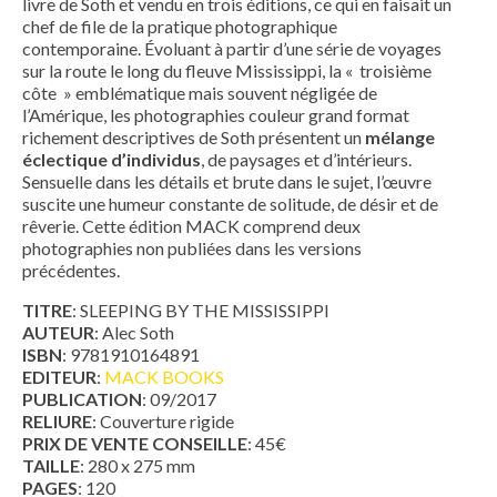
livre de Soth et vendu en trois éditions, ce qui en faisait un
chef de file de la pratique photographique
contemporaine. Évoluant à partir d’une série de voyages
sur la route le long du fleuve Mississippi, la « troisième
côte » emblématique mais souvent négligée de
l’Amérique, les photographies couleur grand format
richement descriptives de Soth présentent un
mélange
éclectique d’individus
, de paysages et d’intérieurs.
Sensuelle dans les détails et brute dans le sujet, l’œuvre
suscite une humeur constante de solitude, de désir et de
rêverie. Cette édition MACK comprend deux
photographies non publiées dans les versions
précédentes.
TITRE
: SLEEPING BY THE MISSISSIPPI
AUTEUR
: Alec Soth
ISBN
: 9781910164891
EDITEUR
:
MACK BOOKS
PUBLICATION
: 09/2017
RELIURE
: Couverture rigide
PRIX DE VENTE CONSEILLE
: 45€
TAILLE
: 280 x 275 mm
PAGES
: 120