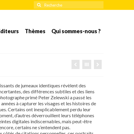
Rechercher
:
diteurs
Thèmes
Qui sommes-nous ?
issants de jumeaux identiques révèlent des
ncertantes, des différences subtiles et des liens
photographe primé Peter Zelewski a passé les
années à capturer les visages et les histoires de
es. Certains ont inexplicablement perdu leur
ment, d’autres déverrouillent leurs téléphones
intes digitales indiscernables, mais peut-être
encore, certains ne s’entendent pas.
 côtés de citations personnelles, ces portraits