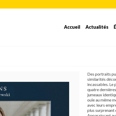
Accueil
Actualités
É
Des portraits pu
similarités déco
incassables. Le 
quatre dernières 
jumeaux identiqu
ouïe au même mo
avec leurs empre
plus surprenant 
Apparaissant aux