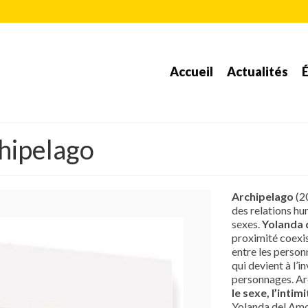
Accueil
Actualités
É
hipelago
Archipelago
(2
des relations hum
sexes.
Yolanda 
proximité coexi
entre les person
qui devient à l’
personnages. Ar
le sexe, l’inti
Yolanda del Amo s