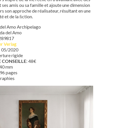
 ses amis ou sa famille et ajoute une dimension
ers son approche de réalisateur, résultant en une
té et de la ﬁction.
 del Amo Archipelago
nda del Amo
289817
r Verlag
: 05/2020
rture rigide
E CONSEILLE
: 48€
240 mm
 96 pages
graphies