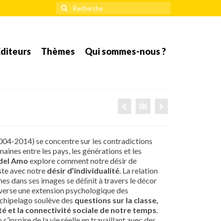
Rechercher
:
diteurs
Thèmes
Qui sommes-nous ?
004-2014) se concentre sur les contradictions
aines entre les pays, les générations et les
del Amo
explore comment notre désir de
ste avec notre
désir d’individualité
. La relation
nes dans ses images se déﬁnit à travers le décor
inverse une extension psychologique des
chipelago soulève des
questions sur la classe,
mité et la connectivité sociale de notre temps
.
’inspire de la vie réelle en travaillant avec des