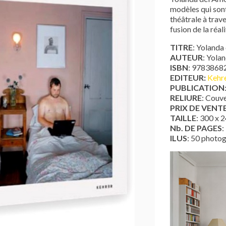
modèles qui sont
théâtrale à trav
fusion de la réali
TITRE
: Yolanda
AUTEUR
: Yola
ISBN
: 9783868
EDITEUR:
Kehre
PUBLICATION
RELIURE
: Couve
PRIX DE VENT
TAILLE
: 300 x 
Nb. DE PAGES
:
ILUS
: 50 photo