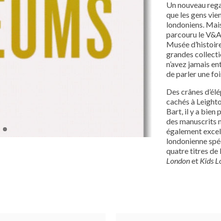
Un nouveau regard
que les gens vie
londoniens. Mai
parcouru le V&A 
Musée d’histoire
grandes collect
n’avez jamais en
de parler une foi
Des crânes d’él
cachés à Leighto
Bart, il y a bie
des manuscrits m
également excel
londonienne spéci
quatre titres de 
London
et
Kids L