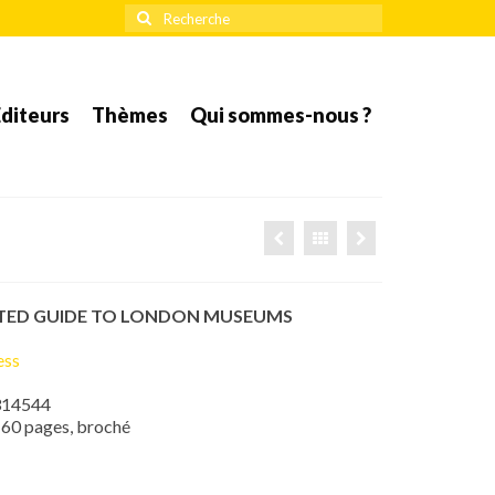
Rechercher
:
diteurs
Thèmes
Qui sommes-nous ?
TED GUIDE TO LONDON MUSEUMS
ess
314544
60 pages, broché