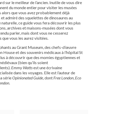
 sur le meilleur de l’ancien. Inutile de vous dire
nnent du monde entier pour visiter les musées
s alors que vous avez probablement déjà
et admiré des squelettes de dinosaures au
 naturelle, ce guide vous fera découvrir les plus
ions, archives et maisons-musées dont vous
tendu parler, mais dont vous ne cesserez
s que vous les aurez visitées.
éphants au Grant Museum, des chefs-d’œuvre
n House et des souvenirs médicaux à l’hôpital St
n plus à découvrir que des momies égyptiennes et
édiévaux (bien qu’ils soient
lents).
Emmy Watts
est une écrivaine
alisée dans les voyages. Elle est l’auteur de
la série
Opinionated Guide
, dont
Free
London
,
Eco
ondon
.