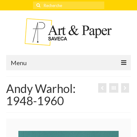
Rechercher
:
Menu
Andy Warhol:
Accueil
1948-1960
Actualités
Éditeurs
Thèmes
Qui sommes-nous ?