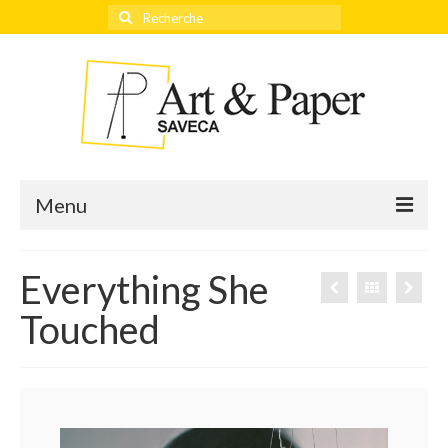
Rechercher
:
Menu
Everything She
Accueil
Touched
Actualités
Éditeurs
Thèmes
Qui sommes-nous ?