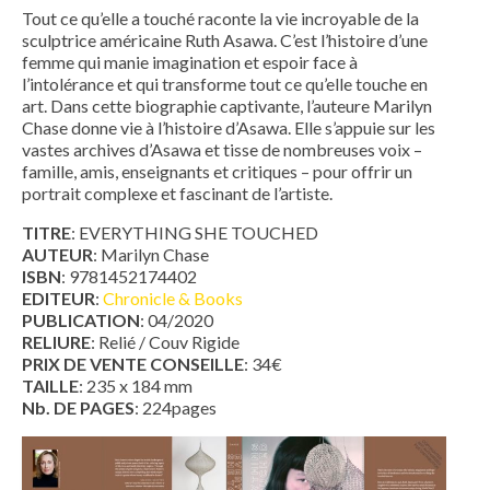
Tout ce qu’elle a touché raconte la vie incroyable de la
sculptrice américaine Ruth Asawa. C’est l’histoire d’une
femme qui manie imagination et espoir face à
l’intolérance et qui transforme tout ce qu’elle touche en
art. Dans cette biographie captivante, l’auteure Marilyn
Chase donne vie à l’histoire d’Asawa. Elle s’appuie sur les
vastes archives d’Asawa et tisse de nombreuses voix –
famille, amis, enseignants et critiques – pour offrir un
portrait complexe et fascinant de l’artiste.
TITRE
: EVERYTHING SHE TOUCHED
AUTEUR
: Marilyn Chase
ISBN
: 9781452174402
EDITEUR
:
Chronicle & Books
PUBLICATION
: 04/2020
RELIURE
: Relié / Couv Rigide
PRIX DE VENTE CONSEILLE
: 34€
TAILLE
: 235 x 184 mm
Nb. DE PAGES
: 224pages