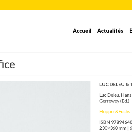
Accueil
Actualités
É
fice
LUC DELEU & T
Luc Deleu, Hans
Gerrewey (Ed.)
Hopper&Fuchs
ISBN
9789464
230×368 mm | 67