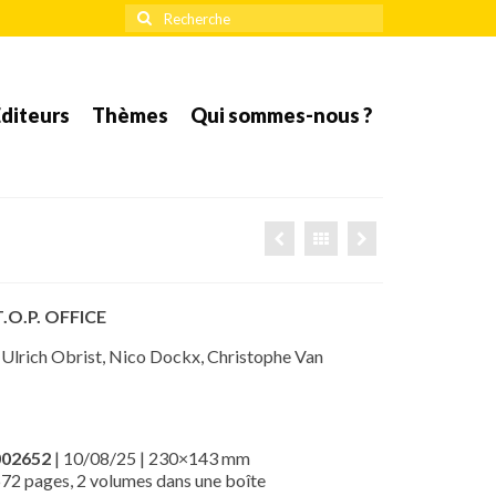
Rechercher
:
diteurs
Thèmes
Qui sommes-nous ?
.O.P. OFFICE
 Ulrich Obrist, Nico Dockx, Christophe Van
002652
| 10/08/25 | 230×143 mm
2 pages, 2 volumes dans une boîte