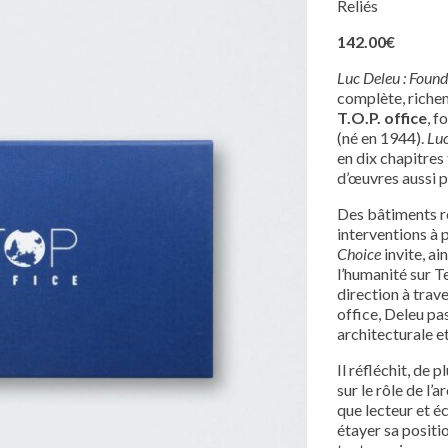
Reliés
142.00€
Luc Deleu : Found
complète, richem
T.O.P. office
, f
(né en 1944).
Luc
en dix chapitres
d’œuvres aussi p
Des bâtiments ré
interventions à 
Choice
invite, ai
l’humanité sur Ter
direction à trave
office, Deleu pa
architecturale et
Il réfléchit, de 
sur le rôle de l’
que lecteur et éc
étayer sa positi