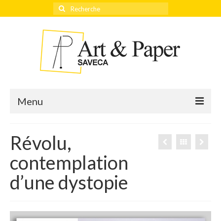
Rechercher
:
Menu
Révolu,
Accueil
contemplation
Actualités
d’une dystopie
Éditeurs
Thèmes
Qui sommes-nous ?