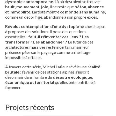
dystopie contemporaine
. Là où devraient se trouver
bruit
,
mouvement
,
joie
, il ne reste que
béton
,
absence
et
immobilité
. L’artiste montre ce
monde sans humains
,
comme un décor figé, abandonné à son propre excès.
Révolu : contemplation d’une dystopie
ne cherche pas
à proposer des solutions. Il pose des questions
essentielles :
faut-il réinventer ces lieux ? Les
transformer ? Les abandonner ?
Le futur de ces
architectures massives reste incertain, mais leur
présence pèse sur le paysage comme un héritage
impossible à effacer.
À travers cette série, Michel Lafleur révèle une
réalité
brutale
: l’avenir de ces stations alpines s’inscrit
désormais dans l’ombre du
désastre écologique,
économique et territorial
qu’elles ont contribué à
façonner.
Projets récents