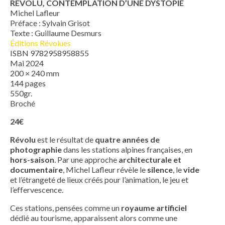
RÉVOLU, CONTEMPLATION D’UNE DYSTOPIE
Michel Lafleur
Préface : Sylvain Grisot
Texte : Guillaume Desmurs
Éditions Révolues
ISBN 9782958958855
Mai 2024
200 × 240 mm
144 pages
550gr.
Broché
24€
Révolu
est le résultat de
quatre années de
photographie
dans les stations alpines françaises, en
hors-saison
. Par une approche
architecturale et
documentaire
, Michel Lafleur révèle le
silence
, le
vide
et l’étrangeté de lieux créés pour l’animation, le jeu et
l’effervescence.
Ces stations, pensées comme un
royaume artificiel
dédié au tourisme, apparaissent alors comme une