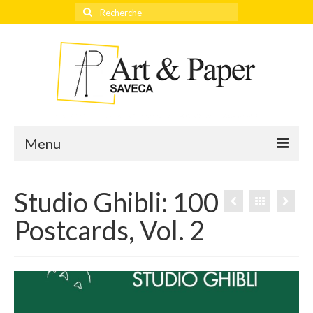
Rechercher
:
Menu
Studio Ghibli: 100
Accueil
Postcards, Vol. 2
Actualités
Éditeurs
Thèmes
Qui sommes-nous ?