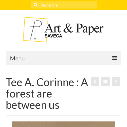
Rechercher
:
Menu
Tee A. Corinne : A
Accueil
forest are
Actualités
between us
Éditeurs
Thèmes
Qui sommes-nous ?