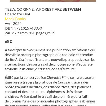
TEE A. CORINNE : A FOREST ARE BETWEEN
Charlotte Flint
Mack Books
Avril 2024
ISBN 9781915743350
240 x 290 mm, 128 pages, relié
65 €
A forest fire between us
est une publication ambitieuse qui
dévoile la pratique photographique radicale et étendue
de
Tee A. Corinne
, offrant une nouvelle perspective sur les
intersections de son travail de photographe, d’activiste
sexuelle lesbienne, d’éducatrice et d’auteure.
Édité par la conservatrice
Charlotte Flint
, ce livre trace un
itinéraire à travers la pratique de
Corinne
grâce à des
photographies inédites, des diapositives, des planches
contact et des documents éphémères tirés de ses
archives. Présentant le travail de pionnière qui a fait
de
Corinne
l’une des principales photographes lesbiennes
de son époque, cette publication la place aux côtés