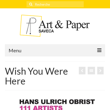
Rechercher
:
Menu
Wish You Were
Accueil
Here
Actualités
Éditeurs
Thèmes
Qui sommes-nous ?