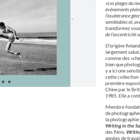
«
Les plages du nor
événements pleins
l’exubérance géor
semblables et, a
transformez vous 
de l’excentricité s
D’origine finland
largement salué
comme des «chef
bien que photogr
y a ici une sensi
cette collection 
première exposi
Chine par le Brit
1985. Elle a con
Membre fondatric
de photographe
la photographie 
Writing
in the S
des films.
Writin
années de travail