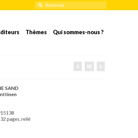
Rechercher
:
diteurs
Thèmes
Qui sommes-nous ?
HE SAND
onttinen
915138
32 pages, relié