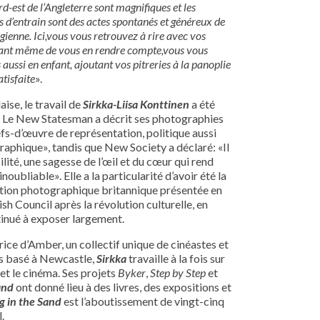
d-est de l’Angleterre sont magnifiques et les
 d’entrain sont des actes spontanés et généreux de
gienne. Ici,vous vous retrouvez à rire avec vos
vant même de vous en rendre compte,vous vous
aussi en enfant, ajoutant vos pitreries à la panoplie
atisfaite
».
aise, le travail de
Sirkka-Liisa Konttinen
a été
. Le New Statesman a décrit ses photographies
s-d’œuvre de représentation, politique aussi
aphique», tandis que New Society a déclaré: «Il
bilité, une sagesse de l’œil et du cœur qui rend
inoubliable». Elle a la particularité d’avoir été la
tion photographique britannique présentée en
ish Council après la révolution culturelle, en
tinué à exposer largement.
e d’Amber, un collectif unique de cinéastes et
s basé à Newcastle,
Sirkka
travaille à la fois sur
et le cinéma. Ses projets
Byker
,
Step by Step
et
and
ont donné lieu à des livres, des expositions et
g in the Sand
est l’aboutissement de vingt-cinq
.